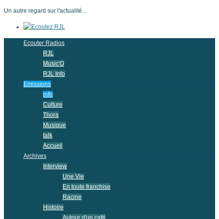
Un autre regard sur l'actualité...
Ecouter Radios
RJL
Music'O
RJL Info
Emissions
info
Culture
Thora
Musique
talk
Accueil
Archives
Interview
Une Vie
En toute franchise
Racine
Histoire
Autour d'un café