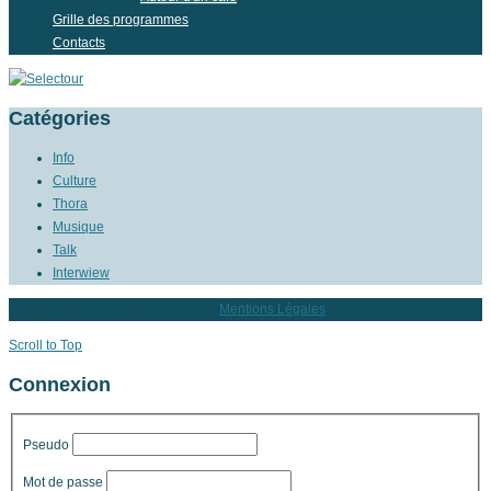
Grille des programmes
Contacts
Catégories
Info
Culture
Thora
Musique
Talk
Interwiew
RJL Radio Judaica Lyon
© 2026 |
Mentions Légales
Scroll to Top
Connexion
Pseudo
Mot de passe