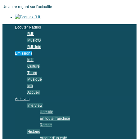
Un autre regard sur l'actualité...
Ecouter Radios
RJL
Music'O
RJL Info
Emissions
info
Culture
Thora
Musique
talk
Accueil
Archives
Interview
Une Vie
En toute franchise
Racine
Histoire
Autour d'un café