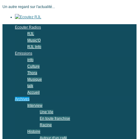
Un autre regard sur l'actualité...
Ecouter Radios
RJL
Music'O
RJL Info
Emissions
info
Culture
Thora
Musique
talk
Accueil
Archives
Interview
Une Vie
En toute franchise
Racine
Histoire
Autour d'un café