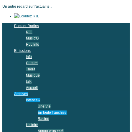
Un autre regard sur l'actualité...
Ecouter Radios
RJL
Music'O
RJL Info
Emissions
info
Culture
Thora
Musique
talk
Accueil
Archives
Interview
Une Vie
En toute franchise
Racine
Histoire
Autour d'un café