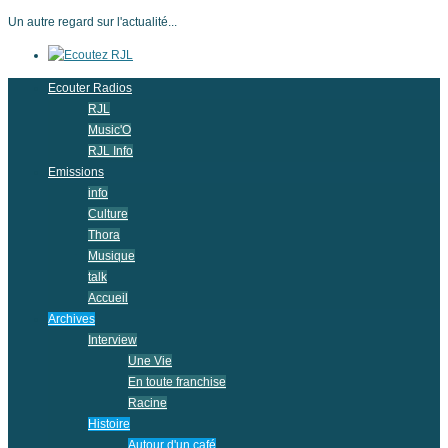
Un autre regard sur l'actualité...
Ecouter Radios
RJL
Music'O
RJL Info
Emissions
info
Culture
Thora
Musique
talk
Accueil
Archives
Interview
Une Vie
En toute franchise
Racine
Histoire
Autour d'un café